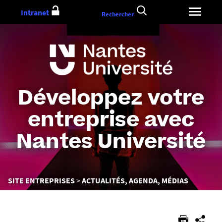
Aller
Intranet
Rechercher
au
contenu
Développez votre
entreprise avec
Nantes Université
Vous
SITE ENTREPRISES
ACTUALITÉS, AGENDA, MÉDIAS
êtes
ici :