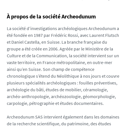
r
c
À propos de la société Archeodunum
h
e
La société d’investigations archéologiques Archeodunum a
d
été fondée en 1987 par Frédéric Rossi, avec Laurent Flutsch
u
et Daniel Castella, en Suisse. La branche française du
n
groupe a été créée en 2006. Agréée par le Ministère de la
u
Culture et de la Communication, la société intervient sur un
m
vaste territoire, en France métropolitaine, en outre-mer
-
ainsi qu’en Suisse. Son champ de compétence
u
chronologique s’étend du Néolithique à nos jours et couvre
f
plusieurs spécialités archéologiques : fouilles préventives,
r
archéologie du bâti, études de mobilier, céramologie,
-
archéo-anthropologie, archéozoologie, géomorphologie,
h
carpologie, pétrographie et études documentaires.
h
a
Archeodunum SAS intervient également dans les domaines
a
de la recherche scientifique, du patrimoine, des études