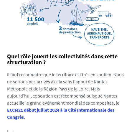
r
u
y
-
n
a
n
t
Quel rôle jouent les collectivités dans cette
structuration ?
e
s
Il faut reconnaitre que le territoire est très en soutien. Nous
-
ne serions pas arrivés à cela sans l'appui de Nantes
u
Métropole et de la Région Pays de la Loire. Mais
n
aujourd’hui, ce soutien est récompensé puisque Nantes
i
accueille le grand événement mondial des composites, le
v
ECCM21 début juillet 2024 à la Cité Internationale des
e
Congrès
.
r
s
[...]