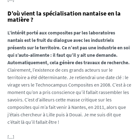
i
t
D’où vient la spécialisation nantaise en la
e
matière ?
_
1
L’intérêt porté aux composites par les laboratoires
7
nantais est le fruit du dialogue avec les industriels
1
présents sur le territoire. Ce n’est pas une industrie en soi
3
qui s’auto-alimente : il faut qu’il y ait une demande.
2
Automatiquement, cela génère des travaux de recherche.
6
Clairement, l’existence de ces grands acteurs sur le
9
territoire a été déterminante. Je retiendrai une date clé : le
1
virage vers le Technocampus Composites en 2008. C’est à ce
8
moment qu’on a pris conscience qu’il fallait rassembler les
4
savoirs. C’est d’ailleurs cette masse critique sur les
9
composites qui m’a fait venir à Nantes, en 2011, alors que
4
j’étais chercheur à Lille puis à Douai. Je me suis dit que
1
c’était là qu’il fallait être !
-
j
[...]