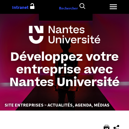
Aller
Intranet
Rechercher
au
contenu
Développez votre
entreprise avec
Nantes Université
Vous
SITE ENTREPRISES
ACTUALITÉS, AGENDA, MÉDIAS
êtes
ici :