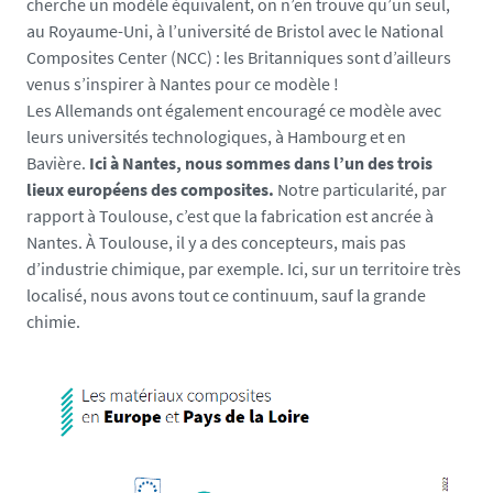
a
cherche un modèle équivalent, on n’en trouve qu’un seul,
n
au Royaume-Uni, à l’université de Bristol avec le National
t
Composites Center (NCC) : les Britanniques sont d’ailleurs
e
venus s’inspirer à Nantes pour ce modèle !
s
Les Allemands ont également encouragé ce modèle avec
.
leurs universités technologiques, à Hambourg et en
f
Bavière.
Ici à Nantes, nous sommes dans l’un des trois
r
lieux européens des composites.
Notre particularité, par
/
rapport à Toulouse, c’est que la fabrication est ancrée à
m
Nantes. À Toulouse, il y a des concepteurs, mais pas
e
d’industrie chimique, par exemple. Ici, sur un territoire très
d
localisé, nous avons tout ce continuum, sauf la grande
i
chimie.
a
s
/
p
h
o