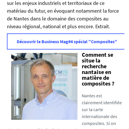
sur les enjeux industriels et territoriaux de ce
e
matériau du futur, en évoquant notamment la force
n
de Nantes dans le domaine des composites au
t
niveau régional, national et plus encore. Extrait.
r
e
p
Découvrir le Business Mag#4 spécial "Composites"
r
Comment se
i
situe la
s
recherche
e
nantaise en
s
matière de
.
composites ?
u
n
Nantes est
i
clairement identifiée
v
sur la carte
-
internationale des
n
composites. Si on