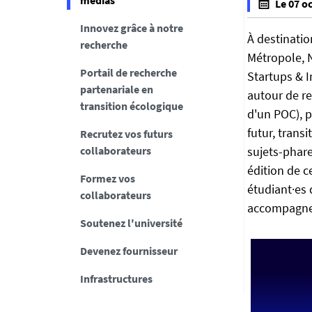
médias
Le 07 o
t
f
Innovez grâce à notre
t
a
À destinati
recherche
p
l
Métropole, N
s
s
Portail de recherche
Startups & I
:
e
partenariale en
autour de re
/
f
transition écologique
d'un POC), p
/
a
e
futur, transi
Recrutez vos futurs
l
n
collaborateurs
sujets-phare
s
t
édition de 
e
Formez vos
r
étudiant·es 
collaborateurs
e
accompagnen
p
Soutenez l'université
r
i
Devenez fournisseur
s
Infrastructures
e
s