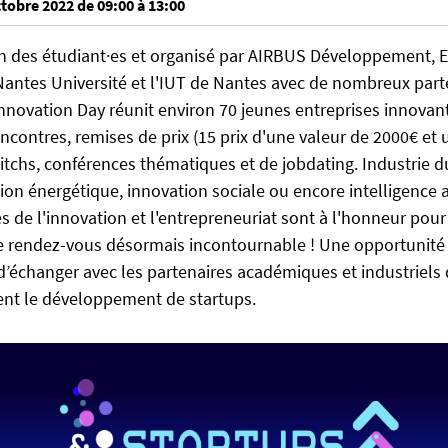
ctobre 2022 de 09:00 à 13:00
on des étudiant·es et organisé par AIRBUS Développement, 
antes Université et l'IUT de Nantes avec de nombreux parte
nnovation Day réunit environ 70 jeunes entreprises innovant
ncontres, remises de prix (15 prix d'une valeur de 2000€ et
itchs, conférences thématiques et de jobdating. Industrie du
tion énergétique, innovation sociale ou encore intelligence art
s de l'innovation et l'entrepreneuriat sont à l'honneur pou
ce rendez-vous désormais incontournable ! Une opportunité
d’échanger avec les partenaires académiques et industriels 
t le développement de startups.