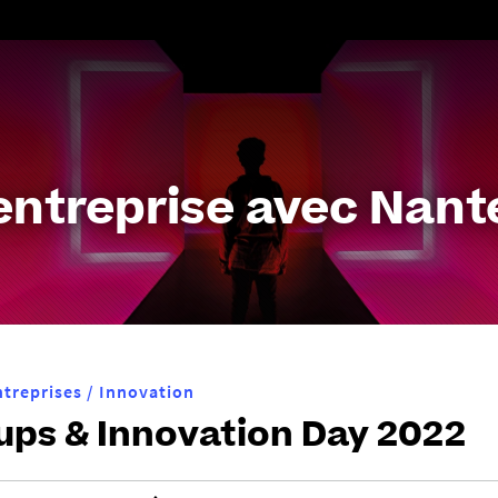
Aller
au
contenu
entreprise avec Nante
ntreprises / Innovation
ups & Innovation Day 2022