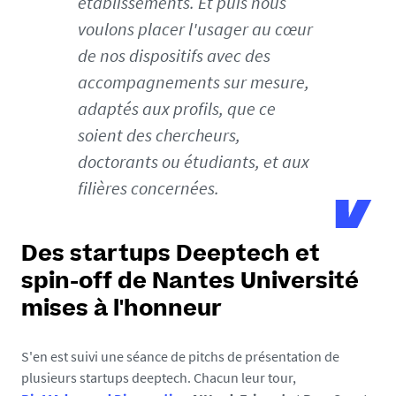
établissements. Et puis nous
-
u
voulons placer l'usager au cœur
n
de nos dispositifs avec des
i
accompagnements sur mesure,
v
adaptés aux profils, que ce
e
r
soient des chercheurs,
s
doctorants ou étudiants, et aux
i
filières concernées.
t
e
-
Des startups Deeptech et
i
n
spin-off de Nantes Université
t
mises à l'honneur
r
o
S'en est suivi une séance de pitchs de présentation de
d
plusieurs startups deeptech. Chacun leur tour,
u