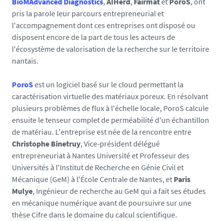
BioMAdvanced Diagnostics
,
AIHerd
,
Fairmat
et
PoroS
, ont
c
pris la parole leur parcours entrepreneurial et
t
l'accompagnement dont ces entreprises ont disposé ou
i
disposent encore de la part de tous les acteurs de
o
l'écosystème de valorisation de la recherche sur le territoire
n
nantais.
_
1
PoroS
est un logiciel basé sur le cloud permettant la
7
caractérisation virtuelle des matériaux poreux. En résolvant
0
plusieurs problèmes de flux à l'échelle locale, PoroS calcule
0
ensuite le tenseur complet de perméabilité d'un échantillon
6
de matériau.
L'entreprise est née de la rencontre entre
5
Christophe Binetruy
, Vice-président délégué
3
entrepreneuriat à Nantes Université et Professeur des
3
Universités à l'Institut de Recherche en Génie Civil et
1
Mécanique (GeM) à l'École Centrale de Nantes, et
Paris
7
Mulye
, Ingénieur de recherche au GeM qui a fait ses études
0
en mécanique numérique avant de poursuivre sur une
2
thèse Cifre dans le domaine du calcul scientifique.
0