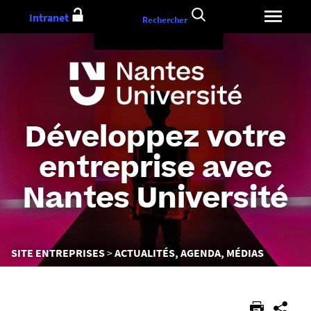
Aller
Intranet
Rechercher
au
contenu
Développez votre
entreprise avec
Nantes Université
Vous
SITE ENTREPRISES
ACTUALITÉS, AGENDA, MÉDIAS
êtes
ici :