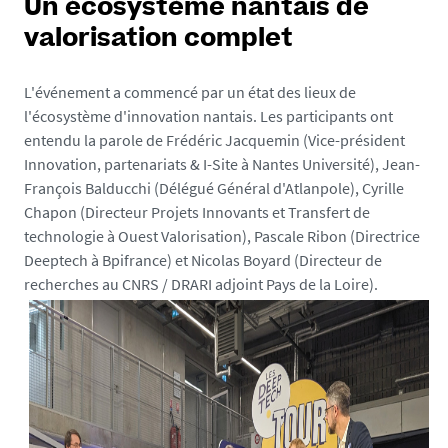
e
Un écosystème nantais de
p
valorisation complet
r
i
L'événement a commencé par un état des lieux de
s
l'écosystème d'innovation nantais. Les participants ont
e
entendu la parole de Frédéric Jacquemin (Vice-président
s
Innovation, partenariats & I-Site à Nantes Université), Jean-
.
François Balducchi (Délégué Général d'Atlanpole), Cyrille
u
Chapon (Directeur Projets Innovants et Transfert de
n
technologie à Ouest Valorisation), Pascale Ribon (Directrice
i
Deeptech à Bpifrance) et Nicolas Boyard (Directeur de
v
recherches au CNRS / DRARI adjoint Pays de la Loire).
-
n
a
n
t
e
s