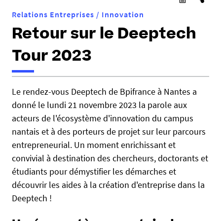
Relations Entreprises / Innovation
Retour sur le Deeptech
Tour 2023
h
Le rendez-vous Deeptech de Bpifrance à Nantes a
t
donné le lundi 21 novembre 2023 la parole aux
t
p
acteurs de l'écosystème d'innovation du campus
s
nantais et à des porteurs de projet sur leur parcours
:
entrepreneurial. Un moment enrichissant et
/
convivial à destination des chercheurs, doctorants et
/
étudiants pour démystifier les démarches et
e
découvrir les aides à la création d'entreprise dans la
n
Deeptech !
t
r