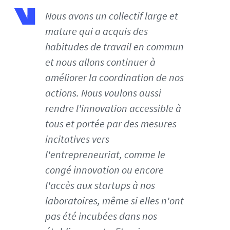
e
Nous avons un collectif large et
p
mature qui a acquis des
t
habitudes de travail en commun
e
c
et nous allons continuer à
h
améliorer la coordination de nos
-
actions. Nous voulons aussi
t
rendre l'innovation accessible à
o
u
tous et portée par des mesures
r
incitatives vers
-
l'entrepreneuriat, comme le
n
congé innovation ou encore
a
n
l'accès aux startups à nos
t
laboratoires, même si elles n'ont
e
pas été incubées dans nos
s