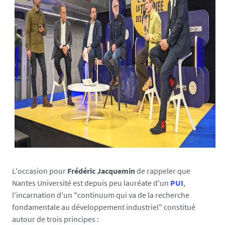
.
f
r
/
m
e
d
i
a
s
/
p
h
o
L'occasion pour
Frédéric Jacquemin
de rappeler que
t
Nantes Université est depuis peu lauréate d'un
PUI
,
o
l'incarnation d'un "continuum qui va de la recherche
/
fondamentale au développement industriel" constitué
d
autour de trois principes :
e