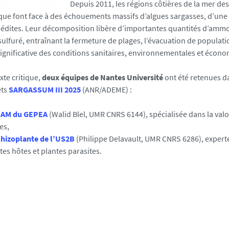
Depuis 2011, les régions côtières de la mer des
que font face à des échouements massifs d’algues sargasses, d’une
nédites. Leur décomposition libère d’importantes quantités d’ammo
ulfuré, entraînant la fermeture de plages, l’évacuation de populati
ignificative des conditions sanitaires, environnementales et écon
xte critique,
deux équipes de Nantes Université
ont été retenues d
ets
SARGASSUM III 2025
(ANR/ADEME) :
AM du GEPEA
(Walid Blel, UMR CNRS 6144), spécialisée dans la valo
es,
hizoplante de l’US2B
(Philippe Delavault, UMR CNRS 6286), experte
tes hôtes et plantes parasites.