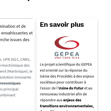
En savoir plus
mination et de
 envahissantes et
rche issues des
n, UPR 3021, CNRS,
Le projet scientifique du GEPEA
thermochimique des
est orienté sur la réponse du
ent (Martinique), le
Génie des Procédés à des enjeux
solution innovante
sociétaux pour contribuer à
agronomiques
l’essor de l’
Usine du Futur
et au
du principal
renouveau industriel afin de
combinant
répondre aux
enjeux des
transitions environnementales,