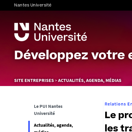
Nantes Université
Développez votre 
Vous
SITE ENTREPRISES
ACTUALITÉS, AGENDA, MÉDIAS
êtes
ici :
Relations E
Le PUI Nantes
Université
Le pr
Actualités, agenda,
les t