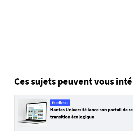
/
m
e
d
i
a
s
/
p
h
o
Ces sujets peuvent vous inté
t
o
/
i
Excellence
l
Nantes Université lance son portail de r
l
transition écologique
u
s