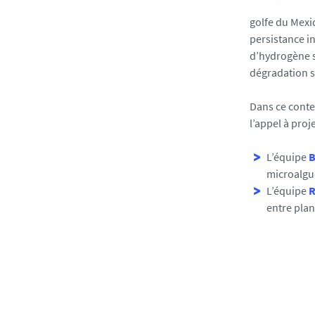
s
golfe du Mexi
e
persistance i
s
d’hydrogène s
.
dégradation s
u
n
Dans ce conte
i
l’appel à proj
v
-
L’équipe
B
n
microalgu
a
L’équipe
R
n
entre plan
t
e
s
.
f
r