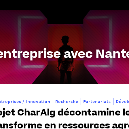
Aller
au
contenu
entreprise avec Nante
ntreprises / Innovation
Recherche
Partenariats
Dével
ojet CharAlg décontamine le
ransforme en ressources ag