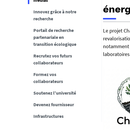
médias
énerg
Innovez grâce à notre
recherche
h
Portail de recherche
Le projet C
t
partenariale en
revalorisat
t
transition écologique
p
notamment d
s
laboratoires
Recrutez vos futurs
:
collaborateurs
/
/
Formez vos
e
collaborateurs
n
Soutenez l'université
t
r
Devenez fournisseur
e
p
Infrastructures
r
i