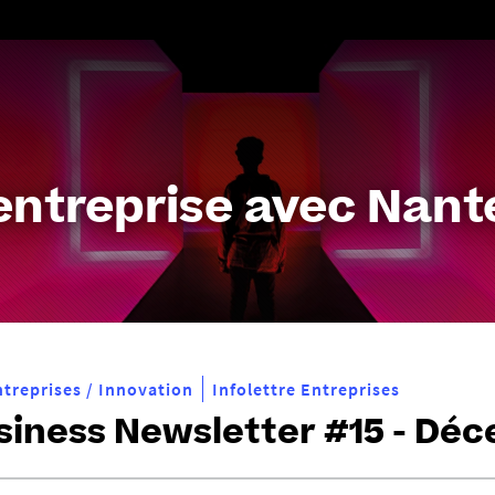
Aller
au
contenu
entreprise avec Nante
ntreprises / Innovation
Infolettre Entreprises
siness Newsletter #15 - Dé