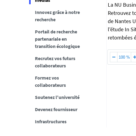
médias
La NU Busin
t
Innovez grâce à notre
Retrouvez to
t
recherche
p
de Nantes Un
s
l'étude In S
Portail de recherche
:
retombées év
partenariale en
/
transition écologique
/
e
100 %
Recrutez vos futurs
n
collaborateurs
t
Formez vos
r
collaborateurs
e
p
Soutenez l'université
r
i
Devenez fournisseur
s
Infrastructures
e
s