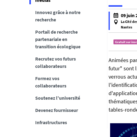
médias
Innovez grâce à notre
h
09 juin 
recherche
t
La Cité de
t
Nantes
Portail de recherche
f
p
partenariale en
a
s
Gratuit sur ins
transition écologique
l
:
s
/
Recrutez vos futurs
Animées par 
e
/
collaborateurs
futur" sont 
f
e
verrous actu
a
Formez vos
n
l'identifica
l
collaborateurs
t
s
d'applicati
r
Soutenez l'université
e
e
thématiques 
p
tables-rond
Devenez fournisseur
r
Infrastructures
i
s