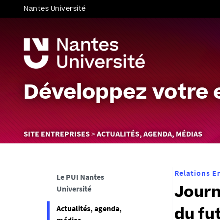
Nantes Université
Développez votre 
Vous
SITE ENTREPRISES
ACTUALITÉS, AGENDA, MÉDIAS
êtes
ici :
Relations E
Le PUI Nantes
Université
Journ
Actualités, agenda,
du fu