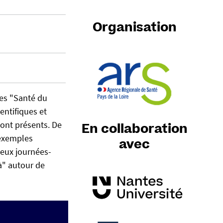
Organisation
ées "Santé du
entifiques et
sont présents. De
En collaboration
 exemples
avec
deux journées-
à" autour de