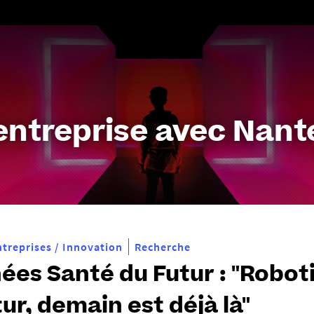
Aller
au
contenu
entreprise avec Nante
ntreprises / Innovation
Recherche
ées Santé du Futur : "Robot
tur, demain est déjà là"