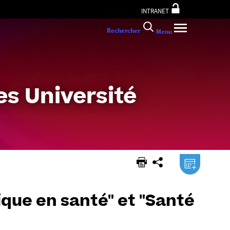
INTRANET
Rechercher
Menu
s Université
.ical
ique en santé" et "Santé