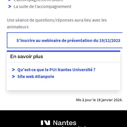
e
La suite de l’accompagnement
r
-
Une séance de questions/réponses aura lieu avec les
2
animateurs
0
2
S'inscrire au webinaire de présentation du 19/12/2023
4
_
En savoir plus
1
7
Qu'est-ce que le PUI Nantes Université ?
0
Site web Atlanpole
5
5
9
Mis à jour le 18 janvier 2024.
4
7
4
2