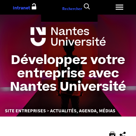
Aller
Intranet
Rechercher
au
contenu
Développez votre
entreprise avec
Nantes Université
Vous
SITE ENTREPRISES
ACTUALITÉS, AGENDA, MÉDIAS
êtes
ici :