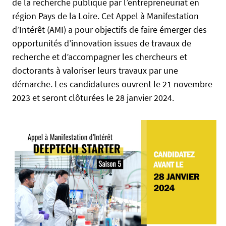
de la recherche publique par l’entrepreneuriat en
/
région Pays de la Loire. Cet Appel à Manifestation
/
d’Intérêt (AMI) a pour objectifs de faire émerger des
e
opportunités d’innovation issues de travaux de
n
recherche et d’accompagner les chercheurs et
t
doctorants à valoriser leurs travaux par une
r
e
démarche. Les candidatures ouvrent le 21 novembre
p
2023 et seront clôturées le 28 janvier 2024.
r
i
s
e
s
.
u
n
i
v