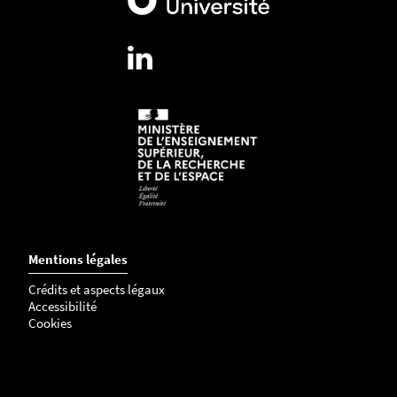
3
4
9
-
j
p
g
Mentions légales
Crédits et aspects légaux
Accessibilité
Cookies