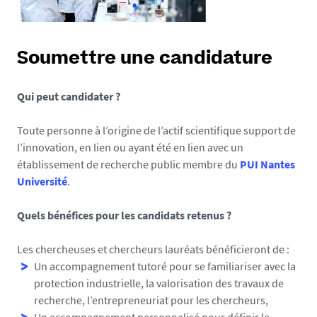
-
n
a
n
Soumettre une candidature
t
e
Qui peut candidater ?
s
.
Toute personne à l’origine de l’actif scientifique support de
f
l’innovation, en lien ou ayant été en lien avec un
r
établissement de recherche public membre du
PUI Nantes
/
Université
.
m
e
Quels bénéfices pour les candidats retenus ?
d
i
Les chercheuses et chercheurs lauréats bénéficieront de :
a
Un accompagnement tutoré pour se familiariser avec la
s
protection industrielle, la valorisation des travaux de
/
recherche, l’entrepreneuriat pour les chercheurs,
p