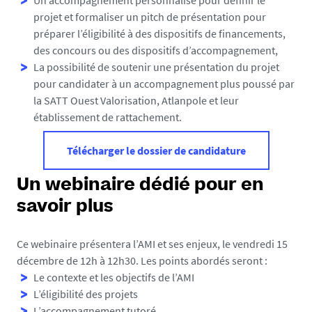
Un accompagnement personnalisé pour définir le
h
projet et formaliser un pitch de présentation pour
o
préparer l’éligibilité à des dispositifs de financements,
t
des concours ou des dispositifs d’accompagnement,
o
La possibilité de soutenir une présentation du projet
/
pour candidater à un accompagnement plus poussé par
d
la SATT Ouest Valorisation, Atlanpole et leur
e
établissement de rattachement.
e
p
Télécharger le dossier de candidature
t
e
Un webinaire dédié pour en
c
savoir plus
h
-
s
Ce webinaire présentera l’AMI et ses enjeux, le vendredi 15
t
décembre de 12h à 12h30. Les points abordés seront :
a
Le contexte et les objectifs de l’AMI
r
L’éligibilité des projets
t
L’accompagnement tutoré