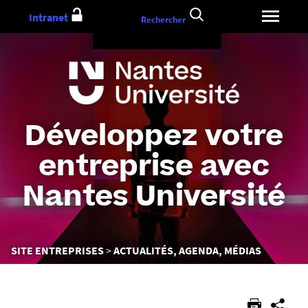
Aller
Intranet
Rechercher
au
contenu
Développez votre
entreprise avec
Nantes Université
Vous
SITE ENTREPRISES
ACTUALITÉS, AGENDA, MÉDIAS
êtes
ici :