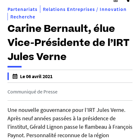
Partenariats
Relations Entreprises / Innovation
Recherche
Carine Bernault, élue
Vice-Présidente de l’IRT
Jules Verne
h
Le 06 avril 2021
t
f
t
a
Communiqué de Presse
p
l
s
s
Une nouvelle gouvernance pour l’IRT Jules Verne.
:
e
Après neuf années passées à la présidence de
/
f
/
l'institut, Gérald Lignon passe le flambeau à François
a
e
Paynot. Personnalité reconnue de la région
l