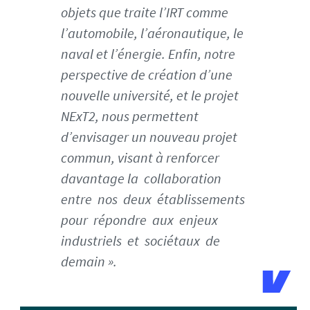
objets que traite l’IRT comme
/
1
l’automobile, l’aéronautique, le
6
naval et l’énergie. Enfin, notre
1
perspective de création d’une
7
nouvelle université, et le projet
7
2
NExT2, nous permettent
3
d’envisager un nouveau projet
5
commun, visant à renforcer
4
davantage la collaboration
0
5
entre nos deux établissements
8
pour répondre aux enjeux
1
industriels et sociétaux de
_
demain ».
1
6
1