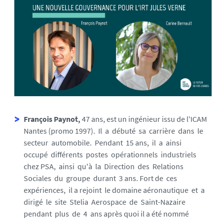
7
7
2
9
1
1
5
1
9
0
François Paynot,
47 ans, est un ingénieur issu de l'ICAM
-
Nantes (promo 1997). Il a débuté sa carrière dans le
j
secteur automobile. Pendant 15 ans, il a ainsi
p
occupé différents postes opérationnels industriels
g
chez PSA, ainsi qu'à la Direction des Relations
Sociales du groupe durant 3 ans. Fort de ces
expériences, il a rejoint le domaine aéronautique et a
dirigé le site Stelia Aerospace de Saint-Nazaire
pendant plus de 4 ans après quoi il a été nommé