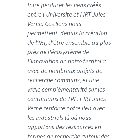
t
faire perdurer les liens créés
e
entre l’Université et l’IRT Jules
s
Verne. Ces liens nous
.
permettent, depuis la création
f
r
de l’IRT, d’être ensemble au plus
/
près de l'écosystème de
m
l'innovation de notre territoire,
e
avec de nombreux projets de
d
i
recherche communs, et une
a
vraie complémentarité sur les
s
continuums de TRL. L’IRT Jules
/
Verne renforce notre lien avec
p
h
les industriels là où nous
o
apportons des ressources en
t
termes de recherche autour des
o