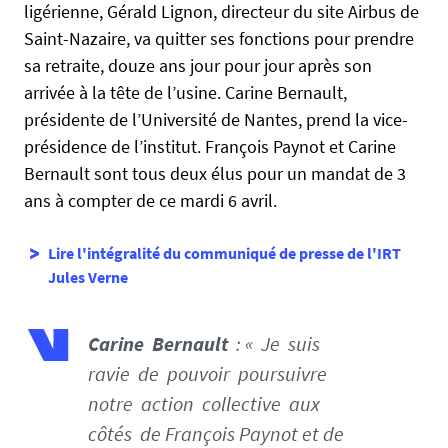
n
ligérienne, Gérald Lignon, directeur du site Airbus de
s
t
e
Saint-Nazaire, va quitter ses fonctions pour prendre
r
sa retraite, douze ans jour pour jour après son
e
arrivée à la tête de l’usine. Carine Bernault,
p
présidente de l’Université de Nantes, prend la vice-
r
présidence de l’institut. François Paynot et Carine
i
s
Bernault sont tous deux élus pour un mandat de 3
e
ans à compter de ce mardi 6 avril.
s
.
Lire l'intégralité du communiqué de presse de l'IRT
u
Jules Verne
n
i
v
Carine Bernault
: « Je suis
-
ravie de pouvoir poursuivre
n
notre action collective aux
a
côtés de François Paynot et de
n