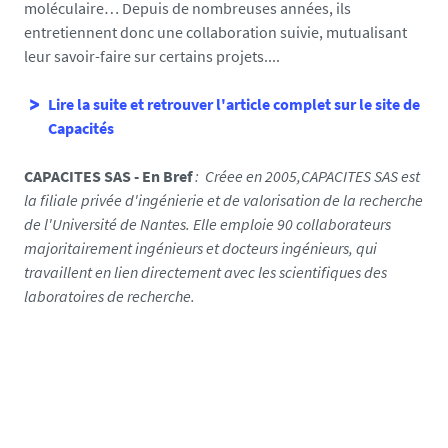
moléculaire… Depuis de nombreuses années, ils
/
entretiennent donc une collaboration suivie, mutualisant
p
leur savoir-faire sur certains projets....
h
o
Lire la suite et retrouver l'article complet sur le site de
t
Capacités
o
/
CAPACITES SAS - En Bref
: Créee en 2005,CAPACITES SAS est
c
la filiale privée d'ingénierie et de valorisation de la recherche
a
de l'Université de Nantes. Elle emploie 90 collaborateurs
p
majoritairement ingénieurs et docteurs ingénieurs, qui
t
travaillent en lien directement avec les scientifiques des
u
laboratoires de recherche.
r
e
c
a
p
a
_