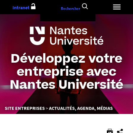
Aller
Intranet
Rechercher
au
contenu
Développez votre
entreprise avec
Nantes Université
Vous
SITE ENTREPRISES
ACTUALITÉS, AGENDA, MÉDIAS
êtes
ici :