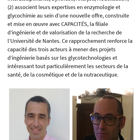
s
(2) associent leurs expertises en enzymologie et
:
glycochimie au sein d’une nouvelle offre, construite
/
et mise en œuvre avec CAPACITÉS, la filiale
/
d’ingénierie et de valorisation de la recherche de
e
l’Université de Nantes. Ce rapprochement renforce la
n
capacité des trois acteurs à mener des projets
t
d’ingénierie basés sur les glycotechnologies et
r
e
intéressant tout particulièrement les secteurs de la
p
santé, de la cosmétique et de la nutraceutique.
r
i
s
e
s
.
u
n