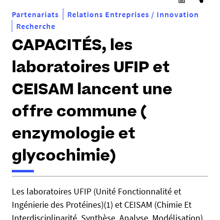
Partenariats
Relations Entreprises / Innovation
Recherche
CAPACITÉS, les
laboratoires UFIP et
CEISAM lancent une
offre commune (
enzymologie et
glycochimie)
h
Les laboratoires UFIP (Unité Fonctionnalité et
t
Ingénierie des Protéines)(1) et CEISAM (Chimie Et
t
p
Interdisciplinarité, Synthèse, Analyse, Modélisation)