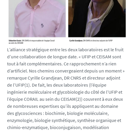
i
v
-
n
a
n
t
L’alliance stratégique entre les deux laboratoires est le fruit
e
d’une collaboration de longue date. « UFIP et CEISAM sont
s
tout à fait complémentaires. Ce rapprochement n’a rien
.
d’artificiel. Nos chemins convergeaient depuis un moment »
f
remarque Cyrille Grandjean, DR CNRS et directeur adjoint
r
de l’UFIP(1). De fait, les deux laboratoires (l’équipe
/
ingénierie moléculaire et glycobiologie du côté de l’UFIP et
m
l’équipe CORAIL au sein du CEISAM(2)) couvrent à eux deux
e
de nombreuses expertises qu’ils appliquent au domaine
d
des glycosciences : biochimie, biologie moléculaire,
i
enzymologie, biologie synthétique, synthèse organique et
a
chimio-enzymatique, bioconjugaison, modélisation
s