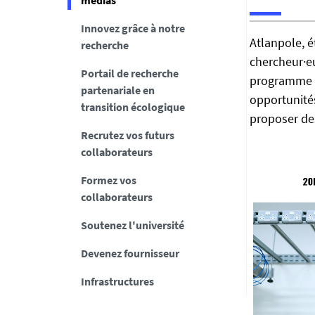
médias
Innovez grâce à notre
h
Atlanpole, 
recherche
t
chercheur·eu
t
Portail de recherche
p
programme de
partenariale en
s
opportunités
transition écologique
:
proposer des
/
Recrutez vos futurs
/
collaborateurs
e
Formez vos
n
collaborateurs
t
r
Soutenez l'université
e
p
Devenez fournisseur
r
Infrastructures
i
s