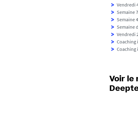
Vendredi 4
p
Semaine 7 
t
Semaine 4 
e
Semaine du
c
Vendredi 
h
Coaching i
-
Coaching 
s
t
a
r
Voir le
t
e
Deepte
r
-
1
2
0
0