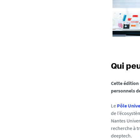
e
s
.
u
n
i
v
-
n
Qui peu
a
n
t
Cette édition
e
personnels d
s
.
Le
Pôle Unive
f
de l’écosystè
r
Nantes Universi
/
recherche à tr
m
deeptech.