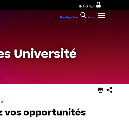
INTRANET
Rechercher
Menu
s Université
té
z vos opportunités