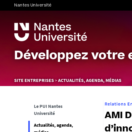
Nantes Université
Développez votre 
Vous
SITE ENTREPRISES
ACTUALITÉS, AGENDA, MÉDIAS
êtes
ici :
Relations E
Le PUI Nantes
Université
AMI D
Actualités, agenda,
d’inn