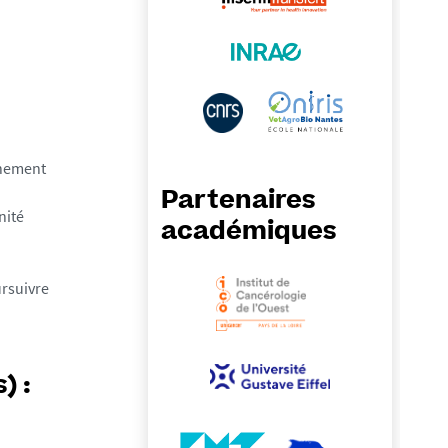
gnement
Partenaires
nité
académiques
ursuivre
) :