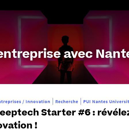
Aller
au
contenu
entreprise avec Nante
ntreprises / Innovation
Recherche
PUI Nantes Universi
eeptech Starter #6 : révéle
ovation !